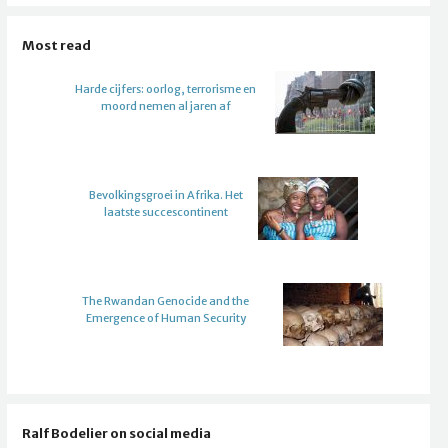
Most read
Harde cijfers: oorlog, terrorisme en
moord nemen al jaren af
Bevolkingsgroei in Afrika. Het
laatste succescontinent
The Rwandan Genocide and the
Emergence of Human Security
Ralf Bodelier on social media