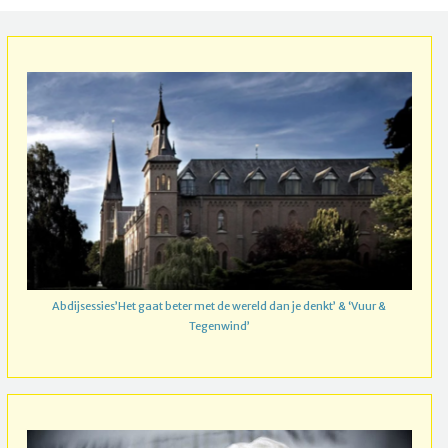
Abdijsessies’Het gaat beter met de wereld dan je denkt’ & ‘Vuur &
Tegenwind’