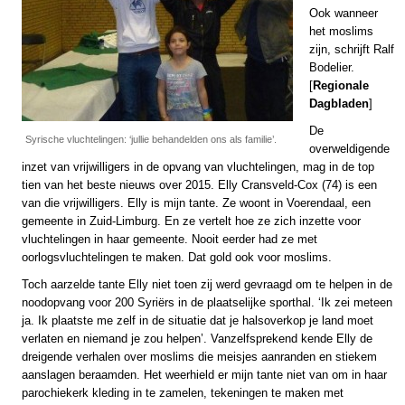
Ook wanneer
het moslims
zijn, schrijft Ralf
Bodelier.
[
Regionale
Dagbladen
]
De
Syrische vluchtelingen: ‘jullie behandelden ons als familie’.
overweldigende
inzet van vrijwilligers in de opvang van vluchtelingen, mag in de top
tien van het beste nieuws over 2015. Elly Cransveld-Cox (74) is een
van die vrijwilligers. Elly is mijn tante. Ze woont in Voerendaal, een
gemeente in Zuid-Limburg. En ze vertelt hoe ze zich inzette voor
vluchtelingen in haar gemeente. Nooit eerder had ze met
oorlogsvluchtelingen te maken. Dat gold ook voor moslims.
Toch aarzelde tante Elly niet toen zij werd gevraagd om te helpen in de
noodopvang voor 200 Syriërs in de plaatselijke sporthal. ‘Ik zei meteen
ja. Ik plaatste me zelf in de situatie dat je halsoverkop je land moet
verlaten en niemand je zou helpen’. Vanzelfsprekend kende Elly de
dreigende verhalen over moslims die meisjes aanranden en stiekem
aanslagen beraamden. Het weerhield er mijn tante niet van om in haar
parochiekerk kleding in te zamelen, tekeningen te maken met