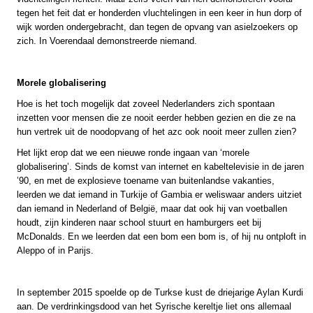
tegen het feit dat er honderden vluchtelingen in een keer in hun dorp of
wijk worden ondergebracht, dan tegen de opvang van asielzoekers op
zich. In Voerendaal demonstreerde niemand.
Morele globalisering
Hoe is het toch mogelijk dat zoveel Nederlanders zich spontaan
inzetten voor mensen die ze nooit eerder hebben gezien en die ze na
hun vertrek uit de noodopvang of het azc ook nooit meer zullen zien?
Het lijkt erop dat we een nieuwe ronde ingaan van ‘morele
globalisering’. Sinds de komst van internet en kabeltelevisie in de jaren
’90, en met de explosieve toename van buitenlandse vakanties,
leerden we dat iemand in Turkije of Gambia er weliswaar anders uitziet
dan iemand in Nederland of België, maar dat ook hij van voetballen
houdt, zijn kinderen naar school stuurt en hamburgers eet bij
McDonalds. En we leerden dat een bom een bom is, of hij nu ontploft in
Aleppo of in Parijs.
In september 2015 spoelde op de Turkse kust de driejarige Aylan Kurdi
aan. De verdrinkingsdood van het Syrische kereltje liet ons allemaal