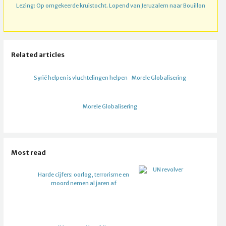
Lezing: Op omgekeerde kruistocht. Lopend van Jeruzalem naar Bouillon
Related articles
Syrië helpen is vluchtelingen helpen
Morele Globalisering
Morele Globalisering
Most read
Harde cijfers: oorlog, terrorisme en
moord nemen al jaren af