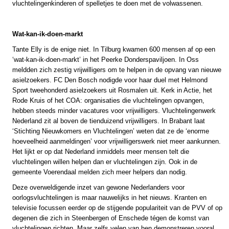
vluchtelingenkinderen of spelletjes te doen met de volwassenen.
Wat-kan-ik-doen-markt
Tante Elly is de enige niet. In Tilburg kwamen 600 mensen af op een
‘wat-kan-ik-doen-markt’ in het Peerke Donderspaviljoen. In Oss
meldden zich zestig vrijwilligers om te helpen in de opvang van nieuwe
asielzoekers. FC Den Bosch nodigde voor haar duel met Helmond
Sport tweehonderd asielzoekers uit Rosmalen uit. Kerk in Actie, het
Rode Kruis of het COA: organisaties die vluchtelingen opvangen,
hebben steeds minder vacatures voor vrijwilligers. Vluchtelingenwerk
Nederland zit al boven de tienduizend vrijwilligers. In Brabant laat
‘Stichting Nieuwkomers en Vluchtelingen’ weten dat ze de ‘enorme
hoeveelheid aanmeldingen’ voor vrijwilligerswerk niet meer aankunnen.
Het lijkt er op dat Nederland inmiddels meer mensen telt die
vluchtelingen willen helpen dan er vluchtelingen zijn. Ook in de
gemeente Voerendaal melden zich meer helpers dan nodig.
Deze overweldigende inzet van gewone Nederlanders voor
oorlogsvluchtelingen is maar nauwelijks in het nieuws. Kranten en
televisie focussen eerder op de stijgende populariteit van de PVV of op
degenen die zich in Steenbergen of Enschede tégen de komst van
vluchtelingen richten. Maar zelfs velen van hen demonstreren vooral