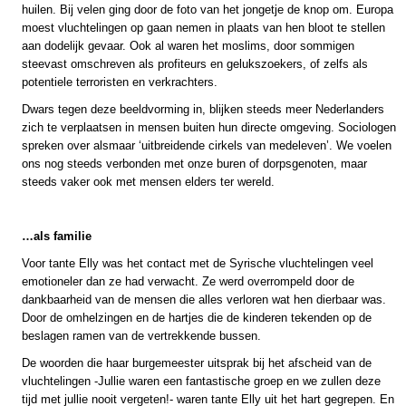
huilen. Bij velen ging door de foto van het jongetje de knop om. Europa
moest vluchtelingen op gaan nemen in plaats van hen bloot te stellen
aan dodelijk gevaar. Ook al waren het moslims, door sommigen
steevast omschreven als profiteurs en gelukszoekers, of zelfs als
potentiele terroristen en verkrachters.
Dwars tegen deze beeldvorming in, blijken steeds meer Nederlanders
zich te verplaatsen in mensen buiten hun directe omgeving. Sociologen
spreken over alsmaar ‘uitbreidende cirkels van medeleven’. We voelen
ons nog steeds verbonden met onze buren of dorpsgenoten, maar
steeds vaker ook met mensen elders ter wereld.
…als familie
Voor tante Elly was het contact met de Syrische vluchtelingen veel
emotioneler dan ze had verwacht. Ze werd overrompeld door de
dankbaarheid van de mensen die alles verloren wat hen dierbaar was.
Door de omhelzingen en de hartjes die de kinderen tekenden op de
beslagen ramen van de vertrekkende bussen.
De woorden die haar burgemeester uitsprak bij het afscheid van de
vluchtelingen -Jullie waren een fantastische groep en we zullen deze
tijd met jullie nooit vergeten!- waren tante Elly uit het hart gegrepen. En