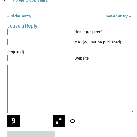
Morele Globalisering
« older entry
newer entry »
Leave a Reply
Name (required)
Mail (will not be published)
(required)
Website
−
=