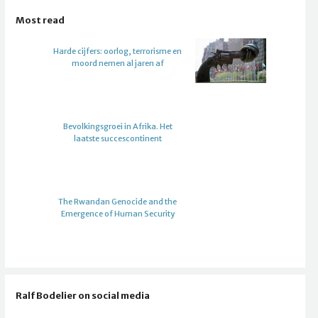
Most read
Harde cijfers: oorlog, terrorisme en
moord nemen al jaren af
Bevolkingsgroei in Afrika. Het
laatste succescontinent
The Rwandan Genocide and the
Emergence of Human Security
Ralf Bodelier on social media