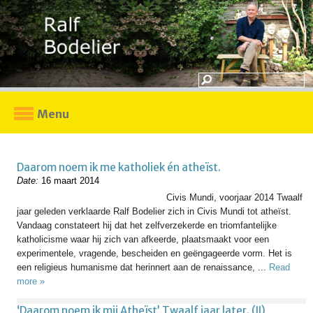
Menu
Daarom noem ik me katholiek én atheïst.
Date:
16 maart 2014
Civis Mundi, voorjaar 2014 Twaalf
jaar geleden verklaarde Ralf Bodelier zich in Civis Mundi tot atheïst.
Vandaag constateert hij dat het zelfverzekerde en triomfantelijke
katholicisme waar hij zich van afkeerde, plaatsmaakt voor een
experimentele, vragende, bescheiden en geëngageerde vorm. Het is
een religieus humanisme dat herinnert aan de renaissance, ...
Read
more »
‘Daarom noem ik mij Atheïst’ Twaalf jaar later. (II)