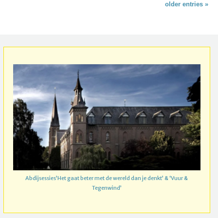
older entries »
Abdijsessies’Het gaat beter met de wereld dan je denkt’ & ‘Vuur &
Tegenwind’