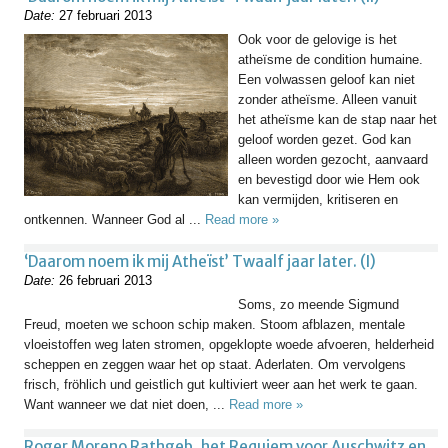
Date:
27 februari 2013
Ook voor de gelovige is het
atheïsme de condition humaine.
Een volwassen geloof kan niet
zonder atheïsme. Alleen vanuit
het atheïsme kan de stap naar het
geloof worden gezet. God kan
alleen worden gezocht, aanvaard
en bevestigd door wie Hem ook
kan vermijden, kritiseren en
ontkennen. Wanneer God al ...
Read more »
‘Daarom noem ik mij Atheïst’ Twaalf jaar later. (I)
Date:
26 februari 2013
Soms, zo meende Sigmund
Freud, moeten we schoon schip maken. Stoom afblazen, mentale
vloeistoffen weg laten stromen, opgeklopte woede afvoeren, helderheid
scheppen en zeggen waar het op staat. Aderlaten. Om vervolgens
frisch, fröhlich und geistlich gut kultiviert weer aan het werk te gaan.
Want wanneer we dat niet doen, ...
Read more »
Roger Moreno Rathgeb, het Requiem voor Auschwitz en