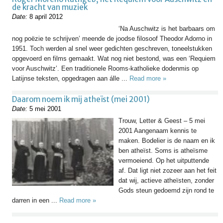
de kracht van muziek
Date:
8 april 2012
‘Na Auschwitz is het barbaars om
nog poëzie te schrijven’ meende de joodse filosoof Theodor Adorno in
1951. Toch werden al snel weer gedichten geschreven, toneelstukken
opgevoerd en films gemaakt. Wat nog niet bestond, was een ‘Requiem
voor Auschwitz’. Een traditionele Rooms-katholieke dodenmis op
Latijnse teksten, opgedragen aan álle ...
Read more »
Daarom noem ik mij atheïst (mei 2001)
Date:
5 mei 2001
Trouw, Letter & Geest – 5 mei
2001 Aangenaam kennis te
maken. Bodelier is de naam en ik
ben atheïst. Soms is atheïsme
vermoeiend. Op het uitputtende
af. Dat ligt niet zozeer aan het feit
dat wij, actieve atheïsten, zonder
Gods steun gedoemd zijn rond te
darren in een ...
Read more »