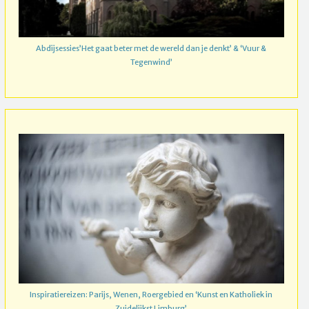
Abdijsessies’Het gaat beter met de wereld dan je denkt’ & ‘Vuur &
Tegenwind’
Inspiratiereizen: Parijs, Wenen, Roergebied en ‘Kunst en Katholiek in
Zuidelijkst Limburg’