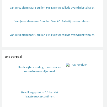
Van Jeruzalem naar Bouillon #15 Even vrees ik de avond niet te halen
Van Jeruzalem naar Bouillon Deel #5: Palestijnse martelaren
Van Jeruzalem naar Bouillon #15 Even vrees ik de avond niet te halen
Most read
Harde cijfers: oorlog, terrorisme en
moord nemen al jaren af
Bevolkingsgroei in Afrika. Het
laatste succescontinent