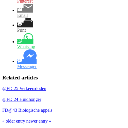
Pinterest
Email
Print
Whatsapp
Messenger
Related articles
@FD 25 Verkeersdoden
@FD 24 Huidhonger
FD@43 Biologische appels
« older entry
newer entry »