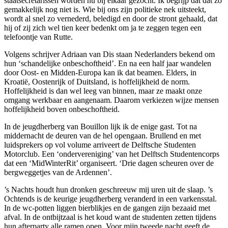
staatsecretarissen worden nu bij elkaar gezocht. Ik begrijp dat dat zo
gemakkelijk nog niet is. Wie bij ons zijn politieke nek uitsteekt,
wordt al snel zo vernederd, beledigd en door de stront gehaald, dat
hij of zij zich wel tien keer bedenkt om ja te zeggen tegen een
telefoontje van Rutte.
Volgens schrijver Adriaan van Dis staan Nederlanders bekend om
hun ‘schandelijke onbeschoftheid’. En na een half jaar wandelen
door Oost- en Midden-Europa kan ik dat beamen. Elders, in
Kroatië, Oostenrijk of Duitsland, is hoffelijkheid de norm.
Hoffelijkheid is dan wel leeg van binnen, maar ze maakt onze
omgang werkbaar en aangenaam. Daarom verkiezen wijze mensen
hoffelijkheid boven onbeschoftheid.
In de jeugdherberg van Bouillon lijk ik de enige gast. Tot na
middernacht de deuren van de hel opengaan. Brullend en met
luidsprekers op vol volume arriveert de Delftsche Studenten
Motorclub. Een ‘ondervereniging’ van het Delftsch Studentencorps
dat een ‘MidWinterRit’ organiseert. ‘Drie dagen scheuren over de
bergweggetjes van de Ardennen’.
’s Nachts houdt hun dronken geschreeuw mij uren uit de slaap. ’s
Ochtends is de keurige jeugdherberg veranderd in een varkensstal.
In de wc-potten liggen bierblikjes en de gangen zijn bezaaid met
afval. In de ontbijtzaal is het koud want de studenten zetten tijdens
hun afterparty alle ramen open. Voor mijn tweede nacht geeft de