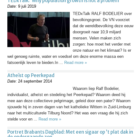
TEDxTalk: ‘Why population growth is not a problem”
Date:
9 juli 2019
TEDxTalk RALF BODELIER over
bevolkingsgroei. De VN voorziet
dat de wereldbevolking deze eeuw
doorgroeit naar 10,9 miljard
mensen. Velen maken zich
zorgen: hoe moet het verder met
onze natuur en het klimaat? Is er
wel genoeg ruimte, water en voedsel om deze enorme massa een
fatsoenlijk leven te bieden.In ...
Read more »
Atheïst op Peerkepad
Date:
24 september 2014
Waarom liep Ralf Bodelier,
individualist, atheïst en stedeling het Peerkepad? Waarom deed hij
mee aan deze collectieve pelgrimage, geleid door een pater? Waarom
sjouwde hij in zeven dagen van het katholieke Wittem in Zuid-Limburg
naar het multiculturele Tilburg Noord? Het was een vraag die hij zich
stelde voor en ...
Read more »
Portret Brabants Dagblad: Met een sigaar op ’t plat dak in
de ondergaande zon.