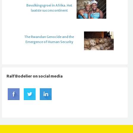
Bevolkingsgroei in Afrika. Het
laatste succescontinent
The Rwandan Genocide and the
Emergence of Human Security
Ralf Bodelier on social media