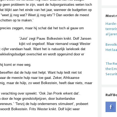
p geen probleem te zijn, want de hulporganisaties weten toch
at blijkt aan het einde van het jaar, wanneer de budgetten op
 “weet jij nog wat? Weet jij nog iets”? Dan worden de meest
Most 
chotten op te maken.’
Harde c
precies zeggen, maar hij schat dat het toch al gauw om
terror
al jare
‘Juist’ zegt Pauw. Bolkestein knikt. Dolf Jansen
kijkt vol ongeloof. Maar niemand vraagt Wester
Bevolki
t cijfer vandaan haalt. Want het is natuurlijk lariekoek dat
Het la
twikkelingsbudget overschiet en wordt opgeruimd door er
The R
 hij komt er mee weg.
the E
seffen dat de hulp niet helpt. Want hulp leidt niet tot
Securi
waar de meeste hulp naar toe gaat. Zeker, Afrikaanse
mig, maar de húlp, zo weet Bolkestein, heeft daar niets, maar
 verachting over spreekt. ‘Ook Jan Pronk erkent dat’.
Ralf B
 door de hoge grondstofprijzen, door buitenlandse
preneurs.’ ‘Tenzij de hulp ondernemers stimuleert’, probeert
ntwoordt Bolkestein. Frits Wester knikt. Dolf kijkt weer