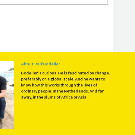
About Ralf Bodelier
Bodelier is curious. He is fascinated by change,
preferably on a global scale. And he wants to
know how this works through the lives of
ordinary people. In the Netherlands. And far
away, in the slums of Africa or Asia.