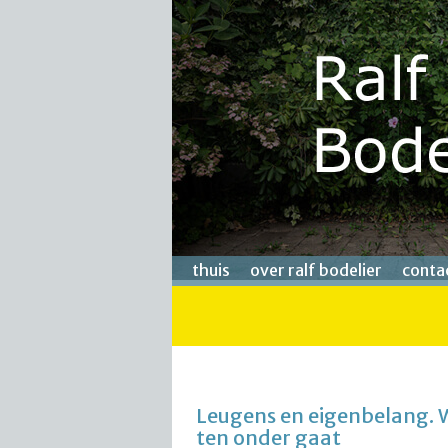
thuis
over ralf bodelier
conta
Leugens en eigenbelang.
ten onder gaat