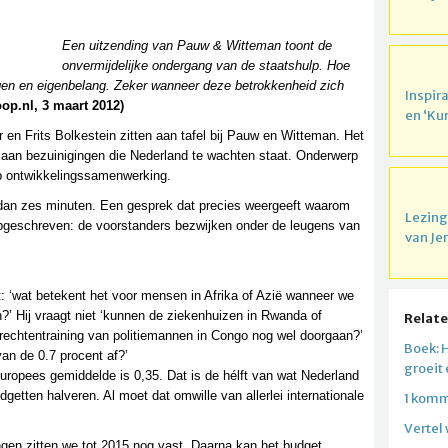
Een uitzending van Pauw & Witteman toont de
onvermijdelijke ondergang van de staatshulp. Hoe
egen en eigenbelang. Zeker wanneer deze betrokkenheid zich
Inspir
oop.nl, 3 maart 2012)
en ‘Ku
 en Frits Bolkestein zitten aan tafel bij Pauw en Witteman. Het
aan bezuinigingen die Nederland te wachten staat. Onderwerp
op ontwikkelingssamenwerking.
 dan zes minuten. Een gesprek dat precies weergeeft waarom
Lezing
 opgeschreven: de voorstanders bezwijken onder de leugens van
van Je
t: ‘wat betekent het voor mensen in Afrika of Azië wanneer we
?’ Hij vraagt niet ‘kunnen de ziekenhuizen in Rwanda of
Relate
rechtentraining van politiemannen in Congo nog wel doorgaan?’
Boek: 
an de 0.7 procent af?’
groeit
Europees gemiddelde is 0,35. Dat is de hélft van wat Nederland
etten halveren. Al moet dat omwille van allerlei internationale
1 komm
Vertel
ngen zitten we tot 2015 nog vast. Daarna kan het budget