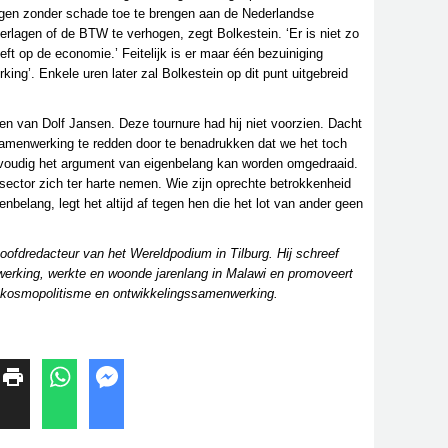
ingen zonder schade toe te brengen aan de Nederlandse
verlagen of de BTW te verhogen, zegt Bolkestein. ‘Er is niet zo
eft op de economie.’ Feitelijk is er maar één bezuiniging
ing’. Enkele uren later zal Bolkestein op dit punt uitgebreid
ogen van Dolf Jansen. Deze tournure had hij niet voorzien. Dacht
amenwerking te redden door te benadrukken dat we het toch
envoudig het argument van eigenbelang kan worden omgedraaid.
ector zich ter harte nemen. Wie zijn oprechte betrokkenheid
enbelang, legt het altijd af tegen hen die het lot van ander geen
 hoofdredacteur van het Wereldpodium in Tilburg. Hij schreef
erking, werkte en woonde jarenlang in Malawi en promoveert
r kosmopolitisme en ontwikkelingssamenwerking.