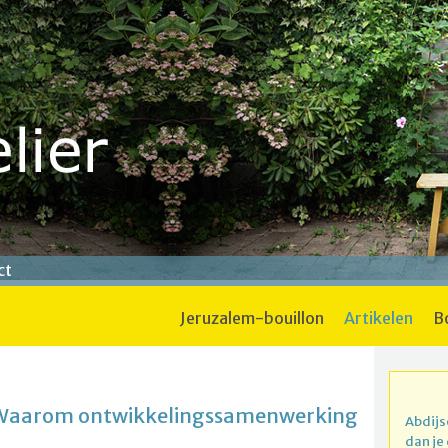
ct
jeruzalem-bouillon
artikelen
 Waarom ontwikkelingssamenwerking
Abdijs
dan je