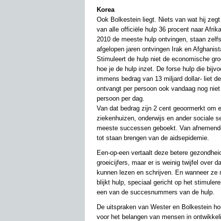
Korea
Ook Bolkestein liegt. Niets van wat hij ze
van alle officiële hulp 36 procent naar Afrik
2010 de meeste hulp ontvingen, staan zelfs
afgelopen jaren ontvingen Irak en Afghanis
Stimuleert de hulp niet de economische gro
hoe je de hulp inzet. De forse hulp die bij
immens bedrag van 13 miljard dollar- liet 
ontvangt per persoon ook vandaag nog niet m
persoon per dag.
Van dat bedrag zijn 2 cent geoormerkt om e
ziekenhuizen, onderwijs en ander sociale s
meeste successen geboekt. Van afnemende m
tot staan brengen van de aidsepidemie.
Een-op-een vertaalt deze betere gezondheid
groeicijfers, maar er is weinig twijfel ove
kunnen lezen en schrijven. En wanneer ze n
blijkt hulp, speciaal gericht op het stimule
een van de succesnummers van de hulp.
De uitspraken van Wester en Bolkestein hou
voor het belangen van mensen in ontwikkel