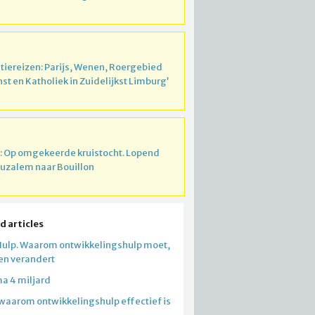
atiereizen: Parijs, Wenen, Roergebied
nst en Katholiek in Zuidelijkst Limburg’
: Op omgekeerde kruistocht. Lopend
ruzalem naar Bouillon
d articles
Hulp. Waarom ontwikkelingshulp moet,
 en verandert
a 4 miljard
 waarom ontwikkelingshulp effectief is