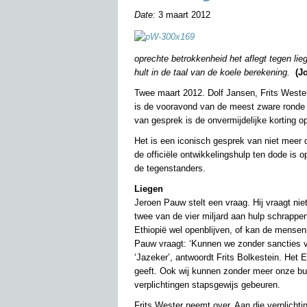
Date:
3 maart 2012
oprechte betrokkenheid het aflegt tegen li
hult in de taal van de koele berekening.
(J
Twee maart 2012. Dolf Jansen, Frits Wester
is de vooravond van de meest zware ronde 
van gesprek is de onvermijdelijke korting 
Het is een iconisch gesprek van niet meer
de officiële ontwikkelingshulp ten dode is
de tegenstanders.
Liegen
Jeroen Pauw stelt een vraag. Hij vraagt nie
twee van de vier miljard aan hulp schrappen
Ethiopië wel openblijven, of kan de mensen
Pauw vraagt: ‘Kunnen we zonder sancties v
‘Jazeker’, antwoordt Frits Bolkestein. Het 
geeft. Ook wij kunnen zonder meer onze budg
verplichtingen stapsgewijs gebeuren.
Frits Wester neemt over. Aan die verplichti