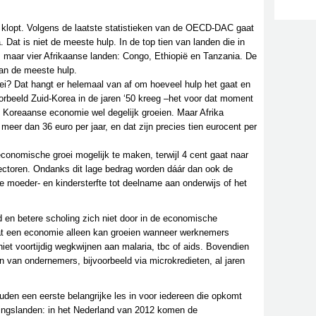
gt klopt. Volgens de laatste statistieken van de OECD-DAC gaat
a. Dat is niet de meeste hulp. In de top tien van landen die in
 maar vier Afrikaanse landen: Congo, Ethiopië en Tanzania. De
tan de meeste hulp.
ei? Dat hangt er helemaal van af om hoeveel hulp het gaat en
voorbeeld Zuid-Korea in de jaren ‘50 kreeg –het voor dat moment
de Koreaanse economie wel degelijk groeien. Maar Afrika
eer dan 36 euro per jaar, en dat zijn precies tien eurocent per
conomische groei mogelijk te maken, terwijl 4 cent gaat naar
ectoren. Ondanks dit lage bedrag worden dáár dan ook de
oeder- en kindersterfte tot deelname aan onderwijs of het
 en betere scholing zich niet door in de economische
r dat een economie alleen kan groeien wanneer werknemers
iet voortijdig wegkwijnen aan malaria, tbc of aids. Bovendien
ren van ondernemers, bijvoorbeeld via microkredieten, al jaren
den een eerste belangrijke les in voor iedereen die opkomt
ingslanden: in het Nederland van 2012 komen de