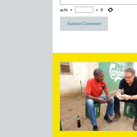
acht
×
=
8