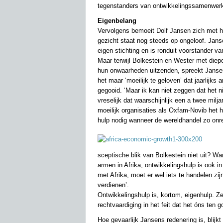
tegenstanders van ontwikkelingssamenwerk
Eigenbelang
Vervolgens bemoeit Dolf Jansen zich met h
gezicht staat nog steeds op ongeloof. Jans
eigen stichting en is ronduit voorstander va
Maar terwijl Bolkestein en Wester met diep
hun onwaarheden uitzenden, spreekt Jansen 
het maar ‘moeilijk te geloven’ dat jaarlijks
gegooid. ‘Maar ik kan niet zeggen dat het nie
vreselijk dat waarschijnlijk een a twee milj
moeilijk organisaties als Oxfam-Novib het 
hulp nodig wanneer de wereldhandel zo onre
sceptische blik van Bolkestein niet uit? Want
armen in Afrika, ontwikkelingshulp is ook in
met Afrika, moet er wel iets te handelen zi
verdienen’.
Ontwikkelingshulp is, kortom, eigenhulp. Zel
rechtvaardiging in het feit dat het óns ten
Hoe gevaarlijk Jansens redenering is, blijk