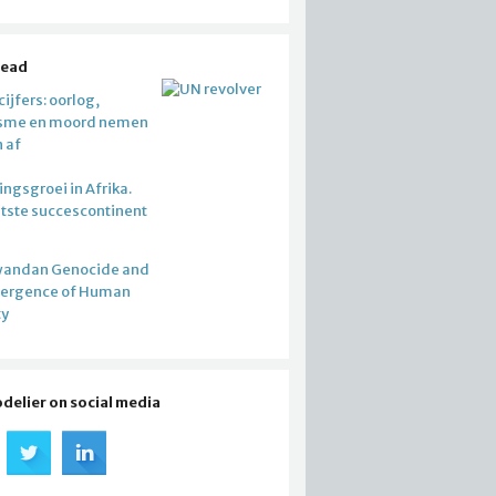
read
ijfers: oorlog,
isme en moord nemen
n af
ngsgroei in Afrika.
atste succescontinent
wandan Genocide and
mergence of Human
ty
odelier on social media