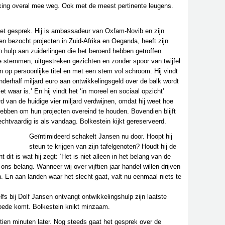
ing overal mee weg. Ook met de meest pertinente leugens.
et gesprek. Hij is ambassadeur van Oxfam-Novib en zijn
en bezocht projecten in Zuid-Afrika en Oeganda, heeft zijn
n hulp aan zuiderlingen die het beroerd hebben getroffen.
e stemmen, uitgestreken gezichten en zonder spoor van twijfel
op persoonlijke titel en met een stem vol schroom. Hij vindt
 anderhalf miljard euro aan ontwikkelingsgeld over de balk wordt
t waar is.’ En hij vindt het ‘in moreel en sociaal opzicht’
ard van de huidige vier miljard verdwijnen, omdat hij weet hoe
hebben om hun projecten overeind te houden. Bovendien blijft
chtvaardig is als vandaag. Bolkestein kijkt gereserveerd.
Geïntimideerd schakelt Jansen nu door. Hoopt hij
steun te krijgen van zijn tafelgenoten? Houdt hij de
 dit is wat hij zegt: ‘Het is niet alleen in het belang van de
 ons belang. Wanneer wij over vijftien jaar handel willen drijven
jn. En aan landen waar het slecht gaat, valt nu eenmaal niets te
fs bij Dolf Jansen ontvangt ontwikkelingshulp zijn laatste
 goede komt. Bolkestein knikt minzaam.
t tien minuten later. Nog steeds gaat het gesprek over de