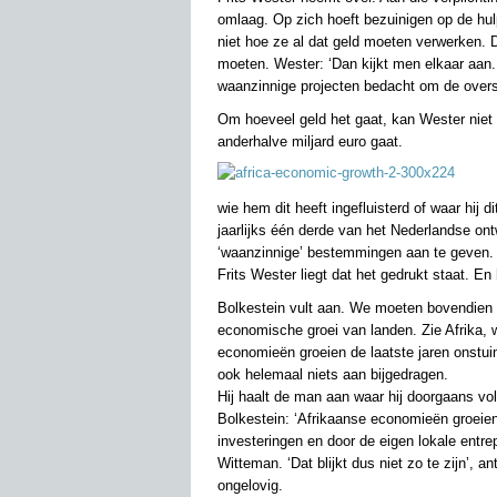
omlaag. Op zich hoeft bezuinigen op de hul
niet hoe ze al dat geld moeten verwerken. D
moeten. Wester: ‘Dan kijkt men elkaar aan.
waanzinnige projecten bedacht om de overs
Om hoeveel geld het gaat, kan Wester niet 
anderhalve miljard euro gaat.
wie hem dit heeft ingefluisterd of waar hij di
jaarlijks één derde van het Nederlandse on
‘waanzinnige’ bestemmingen aan te geven.
Frits Wester liegt dat het gedrukt staat. En
Bolkestein vult aan. We moeten bovendien be
economische groei van landen. Zie Afrika, 
economieën groeien de laatste jaren onstui
ook helemaal niets aan bijgedragen.
Hij haalt de man aan waar hij doorgaans vol
Bolkestein: ‘Afrikaanse economieën groeien
investeringen en door de eigen lokale entre
Witteman. ‘Dat blijkt dus niet zo te zijn’, a
ongelovig.